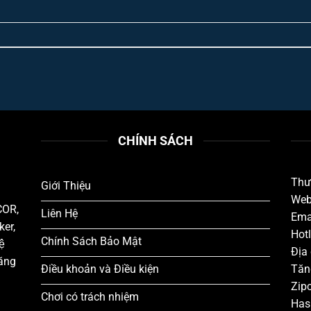
CHÍNH SÁCH
Thư
Giới Thiệu
Web
COR,
Liên Hệ
Ema
ker,
Hotl
Chính Sách Bảo Mật
ệ
Địa 
Đăng
Điều khoản và Điều kiện
Tăn
Zip
Chơi có trách nhiệm
Has