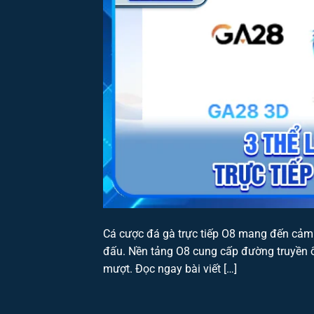
Cá cược đá gà trực tiếp O8 mang đến cảm g
đấu. Nền tảng O8 cung cấp đường truyền ổn
mượt. Đọc ngay bài viết […]