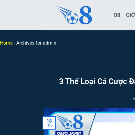
Bỏ
qua
O8
GIỚ
nội
dung
Home
-
Archives for admin
3 Thể Loại Cá Cược Đ
Đ
18
Th5