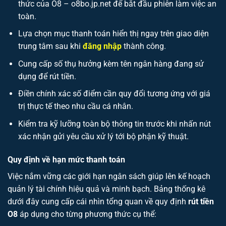
thức của O8 –
o8bo.jp.net
để bắt đầu phiên làm việc an
toàn.
Lựa chọn mục thanh toán hiển thị ngay trên giao diện
trung tâm sau khi
đăng nhập
thành công.
Cung cấp số thụ hưởng kèm tên ngân hàng đang sử
dụng để rút tiền.
Điền chính xác số điểm cần quy đổi tương ứng với giá
trị thực tế theo nhu cầu cá nhân.
Kiểm tra kỹ lưỡng toàn bộ thông tin trước khi nhấn nút
xác nhận gửi yêu cầu xử lý tới bộ phận kỹ thuật.
Quy định về hạn mức thanh toán
Việc nắm vững các giới hạn ngân sách giúp lên kế hoạch
quản lý tài chính hiệu quả và minh bạch. Bảng thống kê
dưới đây cung cấp cái nhìn tổng quan về quy định
rút tiền
O8
áp dụng cho từng phương thức cụ thể: