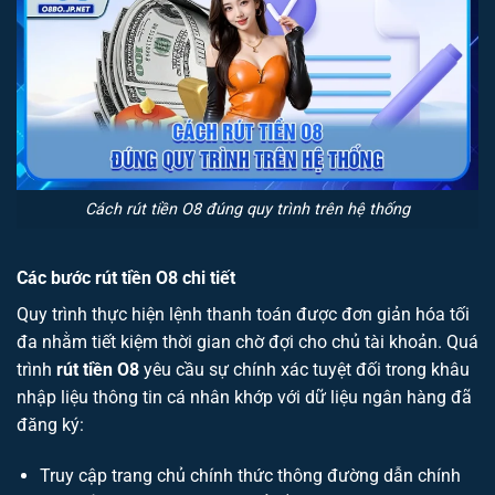
Cách rút tiền O8 đúng quy trình trên hệ thống
Các bước rút tiền O8 chi tiết
Quy trình thực hiện lệnh thanh toán được đơn giản hóa tối
đa nhằm tiết kiệm thời gian chờ đợi cho chủ tài khoản. Quá
trình
rút tiền O8
yêu cầu sự chính xác tuyệt đối trong khâu
nhập liệu thông tin cá nhân khớp với dữ liệu ngân hàng đã
đăng ký:
Truy cập trang chủ chính thức thông đường dẫn chính