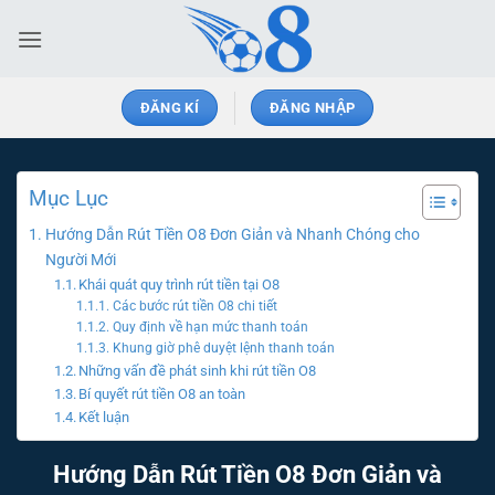
Bỏ
qua
nội
dung
ĐĂNG KÍ
ĐĂNG NHẬP
Mục Lục
Hướng Dẫn Rút Tiền O8 Đơn Giản và Nhanh Chóng cho
Người Mới
Khái quát quy trình rút tiền tại O8
Các bước rút tiền O8 chi tiết
Quy định về hạn mức thanh toán
Khung giờ phê duyệt lệnh thanh toán
Những vấn đề phát sinh khi rút tiền O8
Bí quyết rút tiền O8 an toàn
Kết luận
Hướng Dẫn Rút Tiền O8 Đơn Giản và