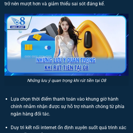
trở nên mượt hơn và giảm thiểu sai sót đáng kể.
Những lưu ý quan trọng khi rút tiền tại O8
Lựa chọn thời điểm thanh toán vào khung giờ hành
chính nhằm nhận được sự hỗ trợ nhanh chóng từ phía
ngân hàng đối tác.
Duy trì kết nối internet ổn định xuyên suốt quá trình xác