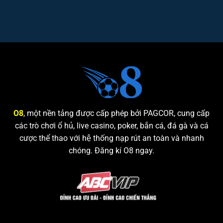
O8
, một nền tảng được cấp phép bởi PAGCOR, cung cấp
các trò chơi ổ hủ, live casino, poker, bắn cá, đá gà và cá
cược thể thao với hệ thống nạp rút an toàn và nhanh
chóng. Đăng kí O8 ngay.