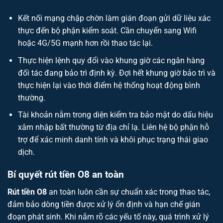
Kết nối mạng chập chờn làm gián đoạn gửi dữ liệu xác
thực đến bộ phận kiểm soát. Cần chuyển sang Wifi
hoặc 4G/5G mạnh hơn rồi thao tác lại.
Thực hiện lệnh quy đổi vào khung giờ các ngân hàng
đối tác đang bảo trì định kỳ. Đợi hết khung giờ bảo trì và
thực hiện lại vào thời điểm hệ thống hoạt động bình
thường.
Tài khoản nằm trong diện kiểm tra bảo mật do dấu hiệu
xâm nhập bất thường từ địa chỉ lạ. Liên hệ bộ phận hỗ
trợ để xác minh danh tính và khôi phục trạng thái giao
dịch.
Bí quyết rút tiền O8 an toàn
Rút tiền O8
an toàn luôn cần sự chuẩn xác trong thao tác,
đảm bảo dòng tiền được xử lý ổn định và hạn chế gián
đoạn phát sinh. Khi nắm rõ các yếu tố này, quá trình xử lý