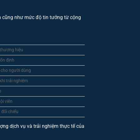
h cũng như mức độ tin tưởng từ cộng
 thương hiệu
ổn định
 cho người dùng
khi trải nghiệm
o
ội viên
 đối chiếu
ng dịch vụ và trải nghiệm thực tế của