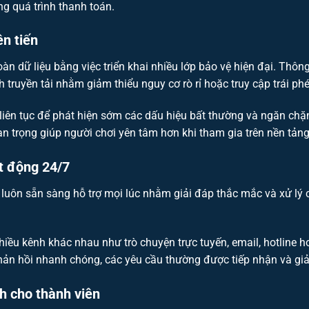
ng quá trình thanh toán.
n tiến
àn dữ liệu bằng việc triển khai nhiều lớp bảo vệ hiện đại. Thôn
truyền tải nhằm giảm thiểu nguy cơ rò rỉ hoặc truy cập trái phé
 liên tục để phát hiện sớm các dấu hiệu bất thường và ngăn ch
an trọng giúp người chơi yên tâm hơn khi tham gia trên nền tảng
t động 24/7
uôn sẵn sàng hỗ trợ mọi lúc nhằm giải đáp thắc mắc và xử lý c
iều kênh khác nhau như trò chuyện trực tuyến, email, hotline ho
hản hồi nhanh chóng, các yêu cầu thường được tiếp nhận và giải
h cho thành viên