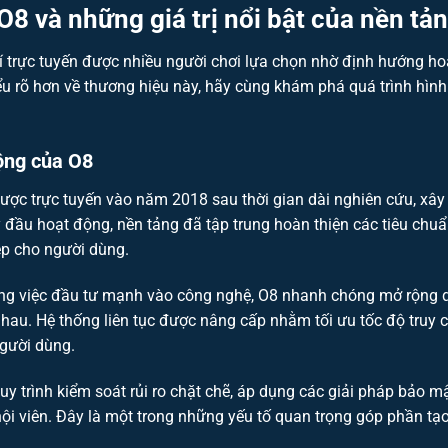
O8 và những giá trị nổi bật của nền tả
rí trực tuyến được nhiều người chơi lựa chọn nhờ định hướng h
ểu rõ hơn về thương hiệu này, hãy cùng khám phá quá trình hìn
ộng của O8
cược trực tuyến vào năm 2018 sau thời gian dài nghiên cứu, xâ
 đầu hoạt động, nền tảng đã tập trung hoàn thiện các tiêu c
iệp cho người dùng.
ùng việc đầu tư mạnh vào công nghệ, O8 nhanh chóng mở rộng 
 nhau. Hệ thống liên tục được nâng cấp nhằm tối ưu tốc độ truy 
người dùng.
y trình kiểm soát rủi ro chặt chẽ, áp dụng các giải pháp bảo mậ
ội viên. Đây là một trong những yếu tố quan trọng góp phần tạo 