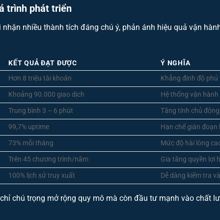
 trình phát triển
 nhận nhiều thành tích đáng chú ý, phản ánh hiệu quả vận hàn
KẾT QUẢ ĐẠT ĐƯỢC
Ý NGHĨA
Hơn 8 triệu tài khoản
Khẳng định độ phủ
Khoảng 90.000 giao dịch
Hệ thống vận hành 
Trung bình 3 – 6 phút
Tăng tính chủ động
99,7% uptime
Hạn chế gián đoạn 
73% mỗi tháng
Mức độ hài lòng ca
Trên 45 chương trình/năm
Gia tăng quyền lợi h
100% lịch sử truy xuất
Dễ dàng kiểm tra và
chỉ chú trọng mở rộng quy mô mà còn đầu tư mạnh vào chất lượ