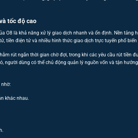
 và tốc độ cao
a O8 là khả năng xử lý giao dịch nhanh và ổn định. Nền tảng 
, tiền điện tử và nhiều hình thức giao dịch trực tuyến phổ biến
hằm rút ngắn thời gian chờ đợi, trong khi các yêu cầu rút tiền 
đó, người dùng có thể chủ động quản lý nguồn vốn và tận hưởng t
 nhờ:
án khác nhau.
h.