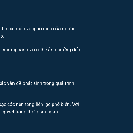
g tin cá nhân và giao dịch của người
p.
ặn những hành vi có thể ảnh hưởng đến
.
ác vấn đề phát sinh trong quá trình
ặc các nền tảng liên lạc phổ biến. Với
 quyết trong thời gian ngắn.