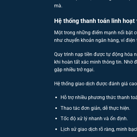
mà.
Hệ thống thanh toán linh hoạt
Một trong những điểm mạnh nổi bật củ
như chuyển khoản ngân hàng, ví điện tử
Quy trình nạp tiền được tự động hóa n
khi hoàn tất xác minh thông tin. Nhờ 
gặp nhiều trở ngại.
Hệ thống giao dịch được đánh giá cao
Hỗ trợ nhiều phương thức thanh to
Thao tác đơn giản, dễ thực hiện.
Tốc độ xử lý nhanh và ổn định.
Lịch sử giao dịch rõ ràng, minh bạc