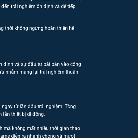
ến trải nghiệm ổn định và dễ tiếp
ồng thời không ngừng hoàn thiện hệ
ổn định và sự đầu tư bài bản vào công
ưu nhằm mang lại trải nghiệm thuận
 ngay từ lần đầu trải nghiệm. Tông
lẫn thiết bị di động.
h mà không mất nhiều thời gian thao
h game diễn ra nhanh chóng và mượt