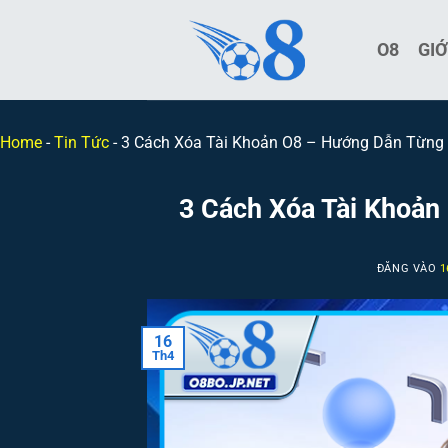
Bỏ
qua
O8
GIỚ
nội
dung
Home
-
Tin Tức
-
3 Cách Xóa Tài Khoản O8 – Hướng Dẫn Từng 
3 Cách Xóa Tài Khoản
ĐĂNG VÀO
1
16
Th4