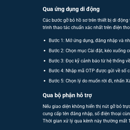
Qua ứng dụng di động
Các bước gỡ bỏ hồ sơ trên thiết bị di động
trình thao tác chuẩn xác nhất trên điện th
Bước 1: Mở ứng dụng, đăng nhập và nh
Bước 2: Chọn mục Cài đặt, kéo xuống cu
Bước 3: Đọc kỹ cảnh báo từ hệ thống về 
Bước 4: Nhập mã OTP được gửi về số c
Bước 5: Chọn lý do muốn rời đi, nhấn 
Qua bộ phận hỗ trợ
Nếu giao diện không hiển thị nút gỡ bỏ trực
cung cấp tên đăng nhập, số điện thoại cù
Thời gian xử lý qua kênh này thường mất 