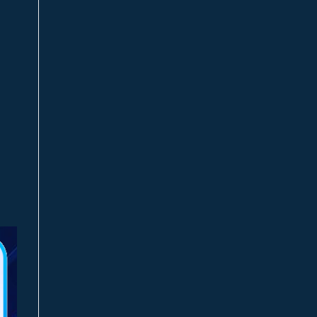
Cup
2027
Tại
O8
n