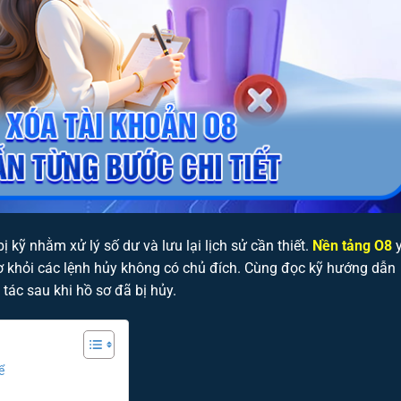
 kỹ nhằm xử lý số dư và lưu lại lịch sử cần thiết.
Nền tảng O8
y
 khỏi các lệnh hủy không có chủ đích. Cùng đọc kỹ hướng dẫn
tác sau khi hồ sơ đã bị hủy.
ể