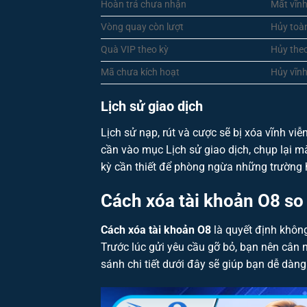
Hoàn trả chưa nhận
Mất vĩnh
Vòng quay còn lượt
Hủy toà
Quà VIP theo kỳ
Hủy theo
Mã chưa kích hoạt
Hủy vĩnh
Lịch sử giao dịch
Lịch sử nạp, rút và cược sẽ bị xóa vĩnh vi
cần vào mục Lịch sử giao dịch, chụp lại mà
kỳ cần thiết để phòng ngừa những trường
Cách xóa tài khoản O8 so
Cách xóa tài khoản O8
là quyết định không
Trước lúc gửi yêu cầu gỡ bỏ, bạn nên cân 
sánh chi tiết dưới đây sẽ giúp bạn dễ dàn