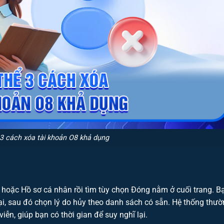
 3 cách xóa tài khoản O8 khả dụng
 hoặc Hồ sơ cá nhân rồi tìm tùy chọn Đóng nằm ở cuối trang. B
i, sau đó chọn lý do hủy theo danh sách có sẵn. Hệ thống thư
viễn, giúp bạn có thời gian để suy nghĩ lại.