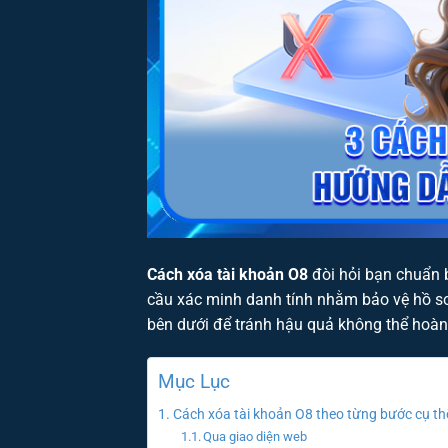
Cách xóa tài khoản O8
đòi hỏi bạn chuẩn bị
cầu xác minh danh tính nhằm bảo vệ hồ sơ
bên dưới để tránh hậu quả không thể hoàn 
Mục Lục
Cách xóa tài khoản O8 theo từng bước cụ th
Qua giao diện web