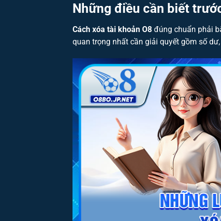
Những điều cần biết trướ
Cách xóa tài khoản O8
đúng chuẩn phải bắt
quan trọng nhất cần giải quyết gồm số dư,