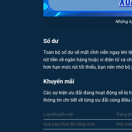
Những lư
Số dư
Toàn bộ số dư sẽ mất vĩnh viễn ngay khi 
rút tiền về ngân hàng hoặc ví điện tử và c
hơn hạn mức rút tối thiểu, bạn nên nhờ bộ
Khuyến mãi
Các sự kiện ưu đãi đang hoạt động sẽ bị hủ
thông tin chi tiết về từng ưu đãi cùng điều
Loại khuyến mãi
Trạng th
Quà nạp chưa đủ vòng cược
Hủy toà