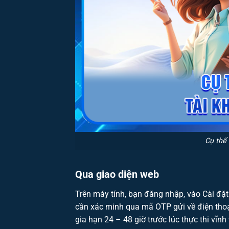
Cụ thể
Qua giao diện web
Trên máy tính, bạn đăng nhập, vào Cài đặt
cần xác minh qua mã OTP gửi về điện thoạ
gia hạn 24 – 48 giờ trước lúc thực thi vĩnh 