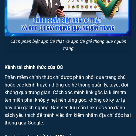
Cách phân biệt app O8 thật và app O8 giả thông qua nguồn
trang
Kênh tải chính thức của O8
Phần mềm chính thức chỉ được phân phối qua trang chủ
hoặc các kênh truyền thông do hệ thống quản lý, tuyệt đối
không qua trung gian. Cách xác minh link gốc là kiểm tra
tên miền phải khớp y hệt nền tảng gốc, không có ký tự lạ
hay dấu gạch ngang. Bạn nên lưu sẵn link gốc vào danh
sách yêu thích để tránh việc tìm kiếm nhầm địa chỉ độc hại
thông qua Google.