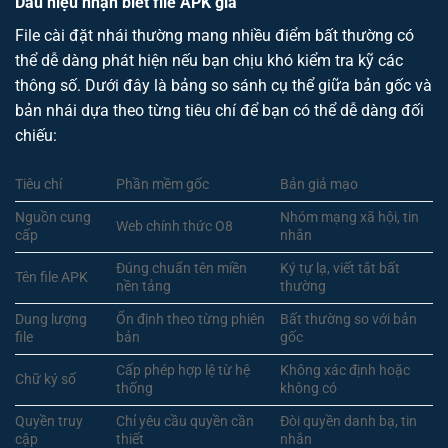
Dấu hiệu nhận biết file APK giả
File cài đặt nhái thường mang nhiều điểm bất thường có
thể dễ dàng phát hiện nếu bạn chịu khó kiểm tra kỹ các
thông số. Dưới đây là bảng so sánh cụ thể giữa bản gốc và
bản nhái dựa theo từng tiêu chí để bạn có thể dễ dàng đối
chiếu:
Tiêu chí
Phần mềm gốc
Bản giả mạo
Nguồn cung
Nhóm mạng xã hội, tin
Web chính thức O8
cấp
nhắn
Đúng chuẩn tên miền
Ký tự lạ, viết tắt bất
Tên file APK
nền tảng
thường
Dung lượng
Ổn định theo từng phiên
Bất thường so với bản
file
bản
gốc
Cấp phép hợp lệ từ hệ
Không xác định hoặc
Chữ ký số
thống
không có
Quyền truy
Chỉ yêu cầu quyền cần
Đòi quyền danh bạ, tin
cập
thiết
nhắn