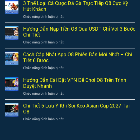
3 Thể Loại Cá Cược Đá Gà Trực Tiếp O8 Cực Kỳ
Hút Khách
ở
Chức năng bình luận bị tắt
3
Thể
Hướng Dẫn Nạp Tiền O8 Qua USDT Chỉ Với 3 Bước
Loại
Chi Tiết
Cá
ở
Chức năng bình luận bị tắt
Cược
Hướng
Đá
Dẫn
Cách Cập Nhật App O8 Phiên Bản Mới Nhất – Chi
Gà
Nạp
Trực
Tiết 6 Bước
Tiền
Tiếp
ở
Chức năng bình luận bị tắt
O8
O8
Cách
Qua
Cực
Cập
Hướng Dẫn Cài Đặt VPN Để Chơi O8 Trên Trình
USDT
Kỳ
Nhật
Chỉ
Duyệt Nhanh
Hút
App
Với
Khách
ở
Chức năng bình luận bị tắt
O8
3
Hướng
Phiên
Bước
Dẫn
Chi Tiết 5 Lưu Ý Khi Soi Kèo Asian Cup 2027 Tại
Bản
Chi
Cài
Mới
O8
Tiết
Đặt
Nhất
ở
Chức năng bình luận bị tắt
VPN
–
Chi
Để
Chi
Tiết
Chơi
Tiết
5
O8
6