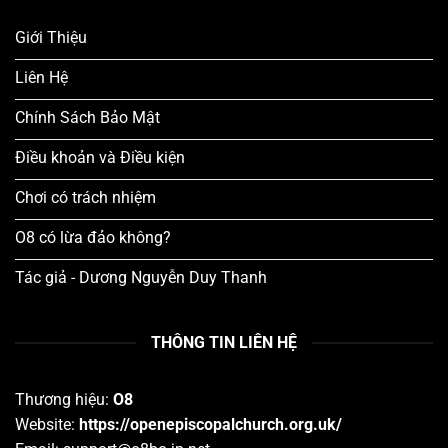
Giới Thiệu
Liên Hệ
Chính Sách Bảo Mật
Điều khoản và Điều kiện
Chơi có trách nhiệm
O8 có lừa đảo không?
Tác giả - Dương Nguyễn Duy Thanh
THÔNG TIN LIÊN HỆ
Thương hiệu:
O8
Website:
https://openepiscopalchurch.org.uk/