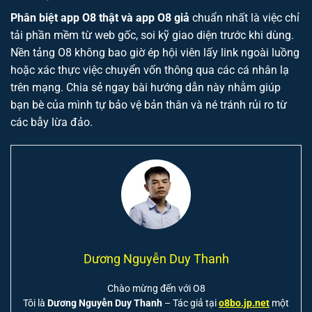
Phân biệt app O8 thật và app O8 giả
chuẩn nhất là việc chỉ
tải phần mềm từ web gốc, soi kỹ giao diện trước khi dùng.
Nền tảng O8 không bao giờ ép hội viên lấy link ngoài luồng
hoặc xác thực việc chuyển vốn thông qua các cá nhân lạ
trên mạng. Chia sẻ ngay bài hướng dẫn này nhằm giúp
bạn bè của mình tự bảo vệ bản thân và né tránh rủi ro từ
các bẫy lừa đảo.
Dương Nguyễn Duy Thanh
Chào mừng đến với O8
Tôi là
Dương Nguyễn Duy Thanh
– Tác giả tại
o8bo.jp.net
một