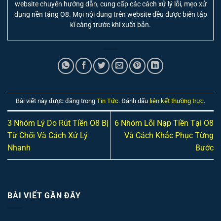
website chuyên hướng dẫn, cung cấp các cách xử lý lỗi, mẹo xử
dụng nền tảng O8. Mọi nội dung trên website đều được biên tập
kĩ càng trước khi xuất bản.
Bài viết này được đăng trong
Tin Tức
. Đánh dấu
liên kết thường trực
.
3 Nhóm Lý Do Rút Tiền O8 Bị
6 Nhóm Lỗi Nạp Tiền Tại O8
Từ Chối Và Cách Xử Lý
Và Cách Khắc Phục Từng
Nhanh
Bước
BÀI VIẾT GẦN ĐÂY