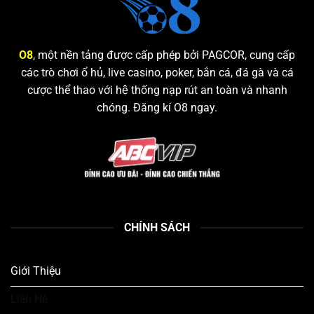
O8
, một nền tảng được cấp phép bởi PAGCOR, cung cấp
các trò chơi ổ hủ, live casino, poker, bắn cá, đá gà và cá
cược thể thao với hệ thống nạp rút an toàn và nhanh
chóng. Đăng kí O8 ngay.
CHÍNH SÁCH
Giới Thiệu
Liên Hệ