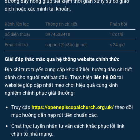
đường dây nóng giúp tiết kiệm thời gian xử lý sự cố giao
dịch hoặc xác minh tài khoản.
Kênh liên lạc
Thông tin chi tiết
Phản hồi
Số điện thoại
0974538418
Tức thì
Email hỗ trợ
support@o8bo.jp.net
< 24 giờ
Giải đáp thắc mắc qua hệ thống website chính thức
Địa chỉ trực tuyến cung cấp kho dữ liệu hướng dẫn chi tiết
dành cho người mới bắt đầu. Thực hiện
liên hệ O8
tại
website giúp cập nhật mẹo chơi hiệu quả cùng kinh
nghiệm chinh phục giải thưởng:
Truy cập
https://openepiscopalchurch.org.uk
/
theo dõi
mục hướng dẫn nạp rút tiền chuẩn xác.
Chat trực tuyến nhận tư vấn cách khắc phục lỗi link
chặn từ nhà mạng.