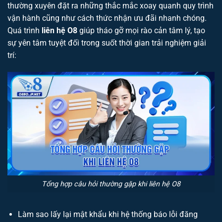
thường xuyên đặt ra những thắc mắc xoay quanh quy trình
vận hành cũng như cách thức nhận ưu đãi nhanh chóng.
Quá trình
liên hệ O8
giúp tháo gỡ mọi rào cản tâm lý, tạo
sự yên tâm tuyệt đối trong suốt thời gian trải nghiệm giải
trí:
Tổng hợp câu hỏi thường gặp khi liên hệ O8
Làm sao lấy lại mật khẩu khi hệ thống báo lỗi đăng