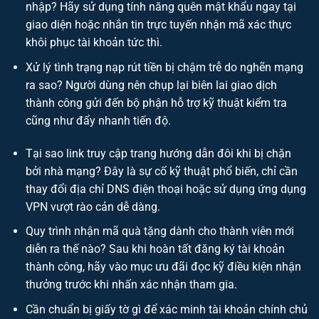
nhập? Hãy sử dụng tính năng quên mật khẩu ngay tại
giao diện hoặc nhắn tin trực tuyến nhận mã xác thực
khôi phục tài khoản tức thì.
Xử lý tình trạng nạp rút tiền bị chậm trễ do nghẽn mạng
ra sao? Người dùng nên chụp lại biên lai giao dịch
thành công gửi đến bộ phận hỗ trợ kỹ thuật kiểm tra
cũng như đẩy nhanh tiến độ.
Tại sao link truy cập trang hướng dẫn đôi khi bị chặn
bởi nhà mạng? Đây là sự cố kỹ thuật phổ biến, chỉ cần
thay đổi địa chỉ DNS điện thoại hoặc sử dụng ứng dụng
VPN vượt rào cản dễ dàng.
Quy trình nhận mã quà tặng dành cho thành viên mới
diễn ra thế nào? Sau khi hoàn tất đăng ký tài khoản
thành công, hãy vào mục ưu đãi đọc kỹ điều kiện nhận
thưởng trước khi nhấn xác nhận tham gia.
Cần chuẩn bị giấy tờ gì để xác minh tài khoản chính chủ