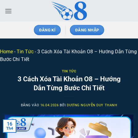
Bỏ
qua
nội
dung
ĐĂNG KÍ
ĐĂNG NHẬP
Home
-
Tin Tức
-
3 Cách Xóa Tài Khoản O8 – Hướng Dẫn Từng
Bước Chi Tiết
TIN TỨC
3 Cách Xóa Tài Khoản O8 – Hướng
Dẫn Từng Bước Chi Tiết
ĐĂNG VÀO
16.04.2026
BỞI
DƯƠNG NGUYỄN DUY THANH
16
Th4