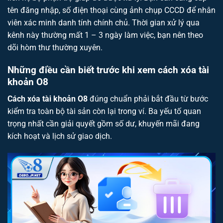
tên đăng nhập, số điện thoại cùng ảnh chụp CCCD để nhân
viên xác minh danh tính chính chủ. Thời gian xử lý qua
kênh này thường mất 1 – 3 ngày làm việc, bạn nên theo
dõi hòm thư thường xuyên.
Những điều cần biết trước khi xem cách xóa tài
khoản O8
Cách xóa tài khoản O8
đúng chuẩn phải bắt đầu từ bước
kiểm tra toàn bộ tài sản còn lại trong ví. Ba yếu tố quan
trọng nhất cần giải quyết gồm số dư, khuyến mãi đang
kích hoạt và lịch sử giao dịch.