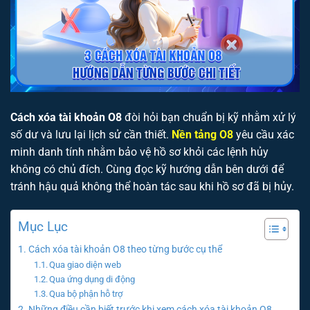
Cách xóa tài khoản O8
đòi hỏi bạn chuẩn bị kỹ nhằm xử lý
số dư và lưu lại lịch sử cần thiết.
Nền tảng O8
yêu cầu xác
minh danh tính nhằm bảo vệ hồ sơ khỏi các lệnh hủy
không có chủ đích. Cùng đọc kỹ hướng dẫn bên dưới để
tránh hậu quả không thể hoàn tác sau khi hồ sơ đã bị hủy.
Mục Lục
Cách xóa tài khoản O8 theo từng bước cụ thể
Qua giao diện web
Qua ứng dụng di động
Qua bộ phận hỗ trợ
Những điều cần biết trước khi xem cách xóa tài khoản O8