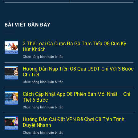
BÀI VIẾT GẦN ĐÂY
3 Thể Loại Cá Cược Đá Gà Trực Tiếp O8 Cực Kỳ
Hút Khách
ở
Chức năng bình luận bị tắt
3
Thể
Hướng Dẫn Nạp Tiền O8 Qua USDT Chỉ Với 3 Bước
Loại
Chi Tiết
Cá
ở
Chức năng bình luận bị tắt
Cược
Hướng
Đá
Dẫn
Cách Cập Nhật App O8 Phiên Bản Mới Nhất – Chi
Gà
Nạp
Trực
Tiết 6 Bước
Tiền
Tiếp
ở
Chức năng bình luận bị tắt
O8
O8
Cách
Qua
Cực
Cập
Hướng Dẫn Cài Đặt VPN Để Chơi O8 Trên Trình
USDT
Kỳ
Nhật
Chỉ
Duyệt Nhanh
Hút
App
Với
Khách
ở
Chức năng bình luận bị tắt
O8
3
Hướng