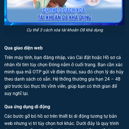
Cụ thể 3 cách xóa tài khoản O8 khả dụng
Qua giao diện web
Trên máy tính, bạn đăng nhập, vào Cài đặt hoặc Hồ sơ cá
nhân rồi tìm tùy chọn Đóng nằm ở cuối trang. Bạn cần xác
minh qua mã OTP gửi về điện thoại, sau đó chọn lý do hủy
theo danh sách có sẵn. Hệ thống thường gia hạn 24 – 48
giờ trước lúc thực thi vĩnh viễn, giúp bạn có thời gian để
suy nghĩ lại.
Qua ứng dụng di động
Các bước gỡ bỏ hồ sơ trên thiết bị di động tương tự bản
web nhưng vị trí tùy chọn hơi khác. Dưới đây là quy trình